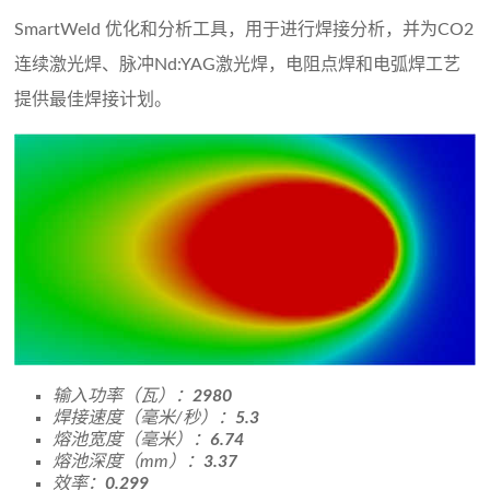
SmartWeld 优化和分析工具，用于进行焊接分析，并为CO2
连续激光焊、脉冲Nd:YAG激光焊，电阻点焊和电弧焊工艺
提供最佳焊接计划。
输入功率（瓦）：
2980
焊接速度（毫米/秒）：
5.3
熔池宽度（毫米）：
6.74
熔池深度（mm）：
3.37
效率：
0.299