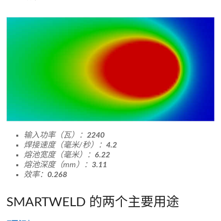
输入功率（瓦）：
2240
焊接速度（毫米/秒）：
4.2
熔池宽度（毫米）：
6.22
熔池深度（mm）：
3.11
效率：
0.268
SMARTWELD 的两个主要用途