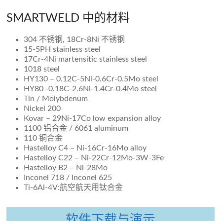
SMARTWELD 中的材料
304 不锈钢, 18Cr-8Ni 不锈钢
15-5PH stainless steel
17Cr-4Ni martensitic stainless steel
1018 steel
HY130 – 0.12C-5Ni-0.6Cr-0.5Mo steel
HY80 -0.18C-2.6Ni-1.4Cr-0.4Mo steel
Tin / Molybdenum
Nickel 200
Kovar – 29Ni-17Co low expansion alloy
1100 铝合金 / 6061 aluminum
110 铜合金
Hastelloy C4 – Ni-16Cr-16Mo alloy
Hastelloy C22 – Ni-22Cr-12Mo-3W-3Fe
Hastelloy B2 – Ni-28Mo
Inconel 718 / Inconel 625
Ti-6Al-4V:航空航天用钛合金
软件下载与演示